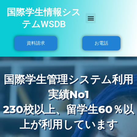
国際学生情報シス
テムWSDB
資料請求
お電話
国際学生管理システム利用
実績No1
230校以上、留学生60％以
上が利用しています