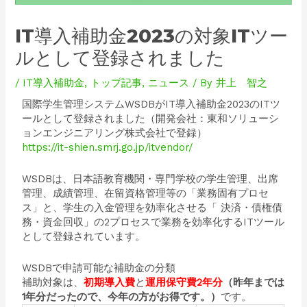
IT導入補助金2023の対象ITツー
ルとして登録されました
/
IT導入補助金
,
トップ記事
,
ニュース
/ By
井上 智之
国際学生管理システムWSDBがIT導入補助金2023のITツ
ールとして登録されました（開発会社：東和ソリューシ
ョンエンジニアリング株式会社で登録）
https://it-shien.smrj.go.jp/itvendor/
WSDBは、日本語教育機関・専門学校の学生管理、出席
管理、成績管理、在留資格管理等の「業務固有プロセ
ス」と、学生の入金管理を効率化させる「 決済・債権債
務・資金回収」の2プロセスで業務を効率化するITツール
として登録されています。
WSDBで申請可能な補助金の分類
補助対象は、
初期導入費
と
運用保守費2年分
（昨年までは
1年分だったので、今年の方がお得です。）
です。