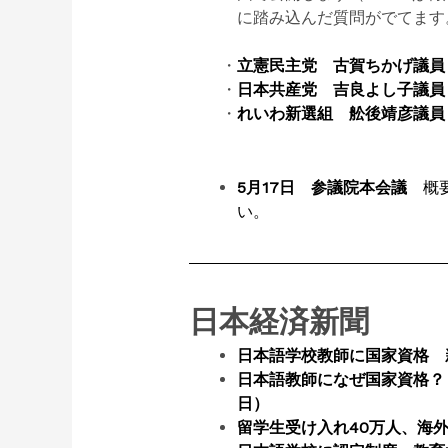
に踏み込んだ質問がでてます
・
立憲民主党 古賀ちかげ議員
・
日本共産党 吉良よし子議員 Y
・
れいわ新選組 舩後靖彦議員 Y
5月17日 参議院本会議
概要
い。
日本経済新聞
日本語学校教師に国家資格 新
日本語教師になぜ国家資格？ 
日）
留学生受け入れ40万人、海外派